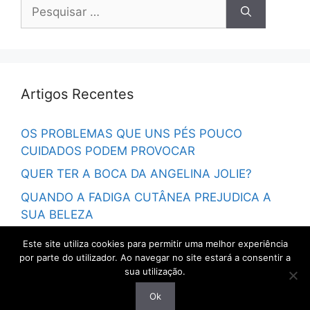
Pesquisar
por:
Artigos Recentes
OS PROBLEMAS QUE UNS PÉS POUCO
CUIDADOS PODEM PROVOCAR
QUER TER A BOCA DA ANGELINA JOLIE?
QUANDO A FADIGA CUTÂNEA PREJUDICA A
SUA BELEZA
VOLTE ATRÁS NO TEMPO
Este site utiliza cookies para permitir uma melhor experiência
por parte do utilizador. Ao navegar no site estará a consentir a
sua utilização.
Ok
© 2026 Fátima Cortez
• Criado com
GeneratePress